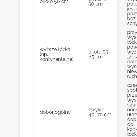
około 50 cm
50 cm
po 
jest
pozy
bez
schy
przy
wys
łóżk
pow
wyższe łóżka
około 55–
wyże
(np.
65 cm
„zo
kontynentalne)
dole”
wym
nie
ruch
czę
spo
prze
wys
sza
zwykle
noc
dobór ogólny
40–70 cm
ułat
dop
do
kon
łóżk