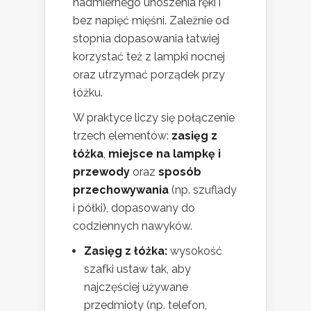
nadmiernego unoszenia ręki i
bez napięć mięśni. Zależnie od
stopnia dopasowania łatwiej
korzystać też z lampki nocnej
oraz utrzymać porządek przy
łóżku.
W praktyce liczy się połączenie
trzech elementów:
zasięg z
łóżka
,
miejsce na lampkę i
przewody
oraz
sposób
przechowywania
(np. szuflady
i półki), dopasowany do
codziennych nawyków.
Zasięg z łóżka:
wysokość
szafki ustaw tak, aby
najczęściej używane
przedmioty (np. telefon,