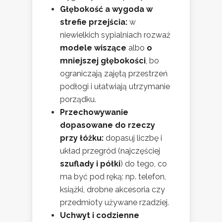
Głębokość a wygoda w
strefie przejścia:
w
niewielkich sypialniach rozważ
modele wiszące
albo
o
mniejszej głębokości
, bo
ograniczają zajętą przestrzeń
podłogi i ułatwiają utrzymanie
porządku.
Przechowywanie
dopasowane do rzeczy
przy łóżku:
dopasuj liczbę i
układ przegród (najczęściej
szuflady i półki
) do tego, co
ma być pod ręką: np. telefon,
książki, drobne akcesoria czy
przedmioty używane rzadziej.
Uchwyt i codzienne