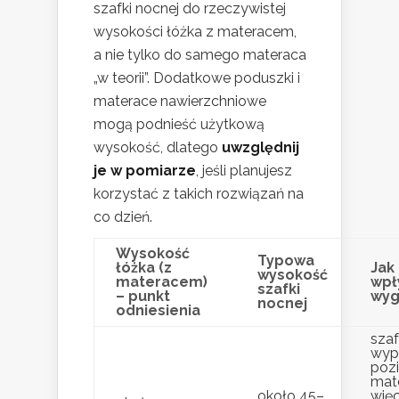
szafki nocnej do rzeczywistej
wysokości łóżka z materacem,
a nie tylko do samego materaca
„w teorii”. Dodatkowe poduszki i
materace nawierzchniowe
mogą podnieść użytkową
wysokość, dlatego
uwzględnij
je w pomiarze
, jeśli planujesz
korzystać z takich rozwiązań na
co dzień.
Wysokość
Typowa
łóżka (z
Jak
wysokość
materacem)
wpł
szafki
– punkt
wy
nocnej
odniesienia
sza
wyp
poz
mat
około 45–
więc