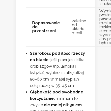
z ukł
Wymi
powin
pasow
zależne
Dopasowanie
rozst
od
do
łóżkie
układu
przestrzeni
eleme
mebli
wypos
aby pr
było 
Szerokość pod ilość rzeczy
na blacie:
jeśli planujesz kilka
drobiazgów (np. lampka i
książka), wybierz szafkę bliżej
50–60 cm; w małej sypialni
celuj raczej w 35–45 cm.
Głębokość pod swobodne
korzystanie:
minimum to
zwykle
nie mniej niż 30 cm
,