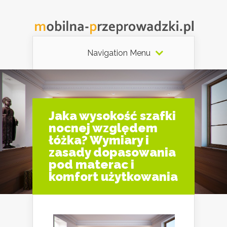
Navigation Menu
Jaka wysokość szafki
nocnej względem
łóżka? Wymiary i
zasady dopasowania
pod materac i
komfort użytkowania