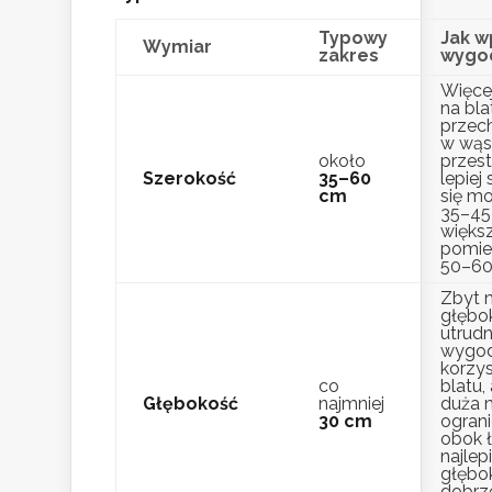
Typowy
Jak w
Wymiar
zakres
wygo
Więce
na blat
przec
w wąs
około
przest
Szerokość
35–60
lepiej
cm
się mo
35–45
więks
pomie
50–60
Zbyt 
głębo
utrudn
wygo
korzys
co
blatu,
Głębokość
najmniej
duża 
30 cm
ogran
obok ł
najlep
głębo
dobrz