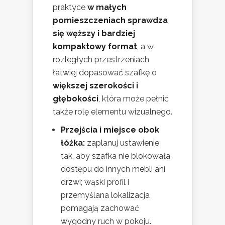
praktyce
w małych
pomieszczeniach sprawdza
się węższy i bardziej
kompaktowy format
, a w
rozległych przestrzeniach
łatwiej dopasować szafkę o
większej szerokości i
głębokości
, która może pełnić
także rolę elementu wizualnego.
Przejścia i miejsce obok
łóżka:
zaplanuj ustawienie
tak, aby szafka nie blokowała
dostępu do innych mebli ani
drzwi; wąski profil i
przemyślana lokalizacja
pomagają zachować
wygodny ruch w pokoju.