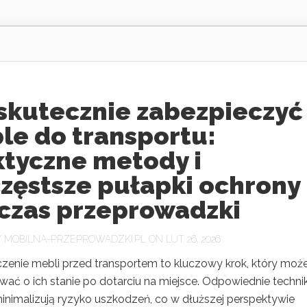
 skutecznie zabezpieczyć
le do transportu:
ktyczne metody i
częstsze pułapki ochrony
czas przeprowadzki
Y
MOBILNA-PRZEPROWADZKI.PL
ON LUT 26, 2026
zenie mebli przed transportem to kluczowy krok, który moż
ać o ich stanie po dotarciu na miejsce. Odpowiednie technik
inimalizują ryzyko uszkodzeń, co w dłuższej perspektywie