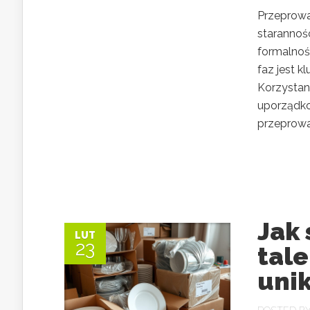
Przeprowa
starannośc
formalnoś
faz jest 
Korzystan
uporządko
przeprowad
Jak 
LUT
23
tale
uni