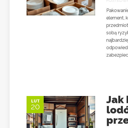
POSTED B
Pakowanie 
element, 
przedmiot
sobą ryzy
najbardzi
odpowiedn
zabezpiecz
Jak
LUT
20
lodó
prz