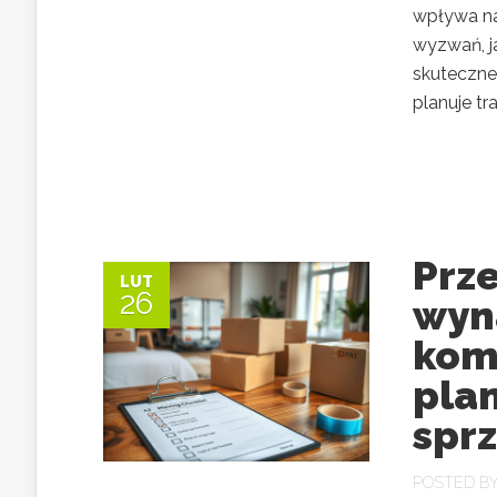
wpływa na
wyzwań, j
skuteczne
planuje tr
Prz
LUT
26
wyn
kom
pla
spr
POSTED B