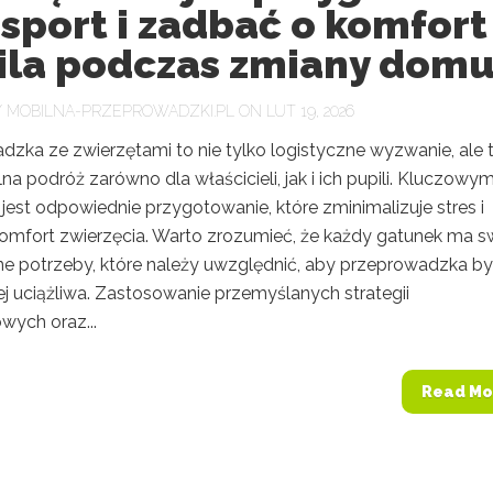
sport i zadbać o komfort
ila podczas zmiany dom
Y
MOBILNA-PRZEPROWADZKI.PL
ON LUT 19, 2026
dzka ze zwierzętami to nie tylko logistyczne wyzwanie, ale 
a podróż zarówno dla właścicieli, jak i ich pupili. Kluczowy
est odpowiednie przygotowanie, które zminimalizuje stres i
omfort zwierzęcia. Warto zrozumieć, że każdy gatunek ma s
ne potrzeby, które należy uwzględnić, aby przeprowadzka by
ej uciążliwa. Zastosowanie przemyślanych strategii
wych oraz...
Read Mo