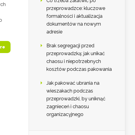
Co trzeba załatwić po
ych
przeprowadzce: kluczowe
formalności i aktualizacja
o
dokumentów na nowym
adresie
Brak segregacji przed
re
przeprowadzką: jak unikać
chaosu i niepotrzebnych
kosztów podczas pakowania
Jak pakować ubrania na
wieszakach podczas
przeprowadzki, by uniknąć
zagnieceń i chaosu
organizacyjnego