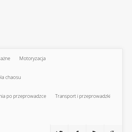
ważne
Motoryzacja
ola chaosu
nia po przeprowadzce
Transport i przeprowadzki