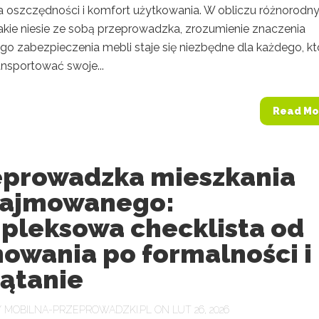
 oszczędności i komfort użytkowania. W obliczu różnorodn
akie niesie ze sobą przeprowadzka, zrozumienie znaczenia
go zabezpieczenia mebli staje się niezbędne dla każdego, kt
ansportować swoje...
Read Mo
eprowadzka mieszkania
ajmowanego:
pleksowa checklista od
nowania po formalności i
zątanie
Y
MOBILNA-PRZEPROWADZKI.PL
ON LUT 26, 2026