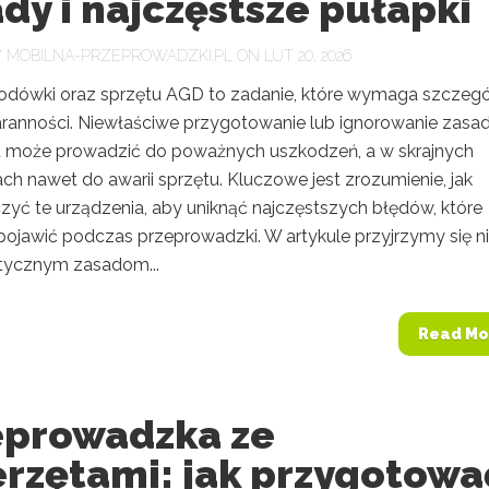
dy i najczęstsze pułapki
Y
MOBILNA-PRZEPROWADZKI.PL
ON LUT 20, 2026
odówki oraz sprzętu AGD to zadanie, które wymaga szczegó
taranności. Niewłaściwe przygotowanie lub ignorowanie zasa
u może prowadzić do poważnych uszkodzeń, a w skrajnych
h nawet do awarii sprzętu. Kluczowe jest zrozumienie, jak
zyć te urządzenia, aby uniknąć najczęstszych błędów, które
pojawić podczas przeprowadzki. W artykule przyjrzymy się n
ktycznym zasadom...
Read Mo
eprowadzka ze
erzętami: jak przygotowa