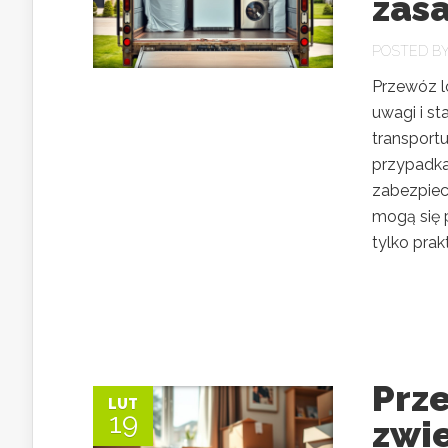
zasa
POSTED B
Przewóz l
uwagi i s
transport
przypadkac
zabezpiec
mogą się 
tylko pra
Prz
LUT
19
zwi