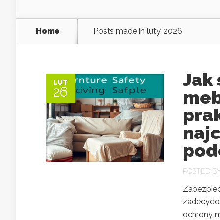
Home
Posts made in luty, 2026
Jak
LUT
26
meb
pra
naj
pod
POSTED B
Zabezpiec
zadecydow
ochrony m