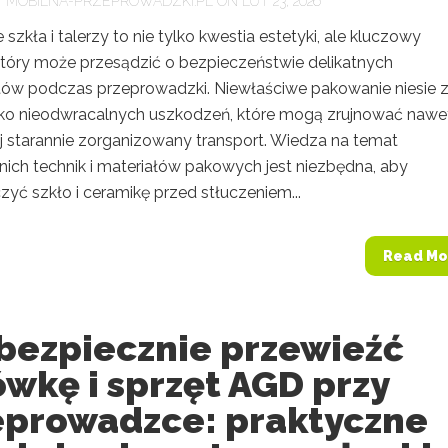
Y
MOBILNA-PRZEPROWADZKI.PL
ON LUT 23, 2026
szkła i talerzy to nie tylko kwestia estetyki, ale kluczowy
który może przesądzić o bezpieczeństwie delikatnych
ów podczas przeprowadzki. Niewłaściwe pakowanie niesie 
ko nieodwracalnych uszkodzeń, które mogą zrujnować nawe
ej starannie zorganizowany transport. Wiedza na temat
ich technik i materiałów pakowych jest niezbędna, aby
yć szkło i ceramikę przed stłuczeniem...
Read Mo
 bezpiecznie przewieźć
wkę i sprzęt AGD przy
eprowadzce: praktyczne