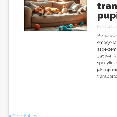
tran
pup
POSTED B
Przeprowa
emocjonaln
aspektem j
zapewni k
specyficz
jak najmni
transporto
« Older Entries