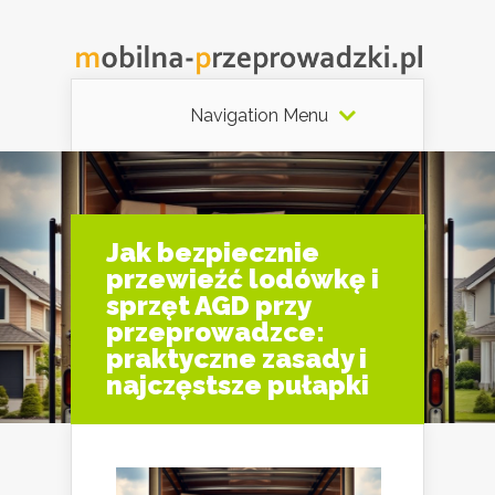
Navigation Menu
Jak bezpiecznie
przewieźć lodówkę i
sprzęt AGD przy
przeprowadzce:
praktyczne zasady i
najczęstsze pułapki