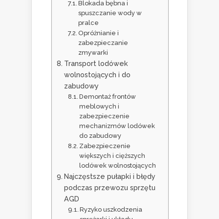
Blokada bębna i
spuszczanie wody w
pralce
Opróżnianie i
zabezpieczanie
zmywarki
Transport lodówek
wolnostojących i do
zabudowy
Demontaż frontów
meblowych i
zabezpieczenie
mechanizmów lodówek
do zabudowy
Zabezpieczenie
większych i cięższych
lodówek wolnostojących
Najczęstsze pułapki i błędy
podczas przewozu sprzętu
AGD
Ryzyko uszkodzenia