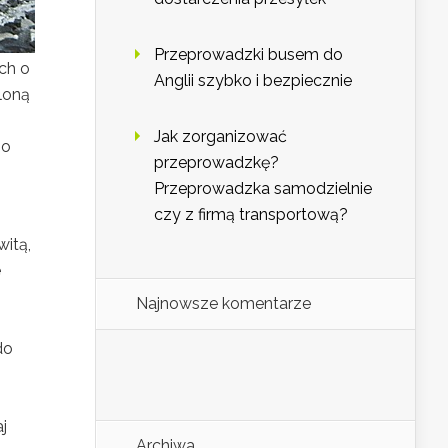
Przeprowadzki busem do
ch o
Anglii szybko i bezpiecznie
loną
Jak zorganizować
go
przeprowadzkę?
Przeprowadzka samodzielnie
czy z firmą transportową?
itą,
e
Najnowsze komentarze
do
j
Archiwa