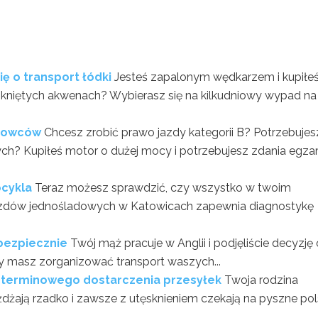
ę o transport łódki
Jesteś zapalonym wędkarzem i kupiłe
mkniętych akwenach? Wybierasz się na kilkudniowy wypad na
erowców
Chcesz zrobić prawo jazdy kategorii B? Potrzebujes
h? Kupiłeś motor o dużej mocy i potrzebujesz zdania egza
ocykla
Teraz możesz sprawdzić, czy wszystko w twoim
ojazdów jednośladowych w Katowicach zapewnia diagnostykę
bezpiecznie
Twój mąż pracuje w Anglii i podjęliście decyzję 
 ty masz zorganizować transport waszych...
ją terminowego dostarczenia przesyłek
Twoja rodzina
jeżdżają rzadko i zawsze z utęsknieniem czekają na pyszne pol