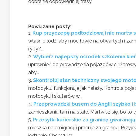
dobranie odpowiedniej trasy.
Powiązane posty:
Kup przyczepę podłodziową i nie martw si
właśnie łódź, aby móc łowić na otwartych i za
ryby?...
Wybierz najlepszy ośrodek szkolenia ki
uprawnień do prowadzenia pojazdów ciężarowyc
aby...
Skontroluj stan techniczny swojego mot
motocyklu funkcjonuje jak należy. Kontrola p
motocykli i skuterów w...
Przeprowadzki busem do Anglii szybko i 
zamieszkaniu tam na stałe. Martwisz się, bo to
Przesyłki kurierskie za granicę gwaranc
mieszka na emigracji i pracuje za granicą. Przy
jedzenie. Chcesz im...