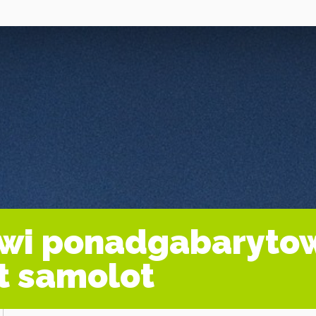
owi ponadgabaryt
t samolot