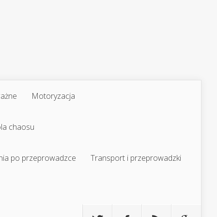
ważne
Motoryzacja
ola chaosu
nia po przeprowadzce
Transport i przeprowadzki