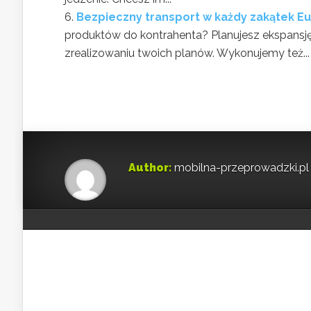
Bezpieczny transport w każdy zakątek E
produktów do kontrahenta? Planujesz ekspans
zrealizowaniu twoich planów. Wykonujemy też...
Author:
mobilna-przeprowadzki.pl