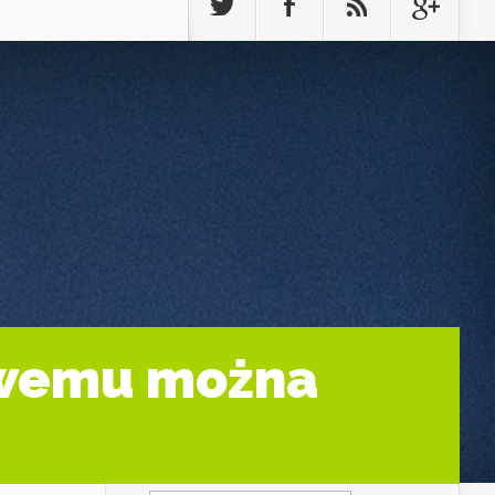
owemu można
Szukaj: