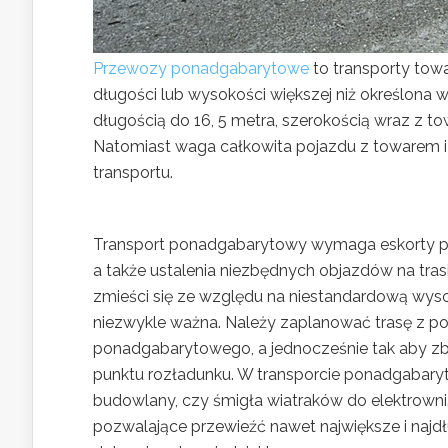
Przewozy ponadgabarytowe
to transporty tow
długości lub wysokości większej niż określona
długością do 16, 5 metra, szerokością wraz z t
Natomiast waga całkowita pojazdu z towarem i
transportu.
Transport ponadgabarytowy wymaga eskorty pol
a także ustalenia niezbędnych objazdów na tra
zmieści się ze względu na niestandardową wyso
niezwykle ważna. Należy zaplanować trasę z p
ponadgabarytowego, a jednocześnie tak aby zb
punktu rozładunku. W transporcie ponadgabaryt
budowlany, czy śmigła wiatraków do elektrown
pozwalające przewieźć nawet największe i najdł