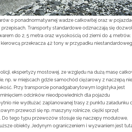
arów o ponadnormatywnej wadze całkowitej oraz w pojazda
 w przepisach. Transporty standardowe odznaczają się dozwo
owarem do 2, 5 metra oraz wysokością od ziemi do 4 metrów.
 kierowcą przekracza 42 tony w przypadku niestandardowe
icji, ekspertyzy mostowej, ze względu na dużą masę całkow
sie, np. w miejscach gdzie samochód ciężarowy z naczepą ni
kość. Przy transporcie ponadgabarytowym logistyka jest
ominięciem odcinków nieodpowiednich dla pojazdu
ytnio nie wydłużać zaplanowanej trasy z punktu załadunku 
owym przewozi się np. maszyny rolnicze, ciężki sprzęt
i. Do tego typu przewozów stosuje się naczepy modułowe,
uższe obiekty. Jedynym ograniczeniem i wyzwaniem jest tuta