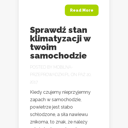
Read More
Sprawdź stan
klimatyzacji w
twoim
samochodzie
POSTED BY
MOBILNA-
PRZEPROWADZKI.PL
ON PAŹ 20,
2017
Kiedy czujemy nieprzyjemny
zapach w samochodzie,
powietrze jest słabo
schłodzone, a siła nawiewu
znikoma, to znak, że należy