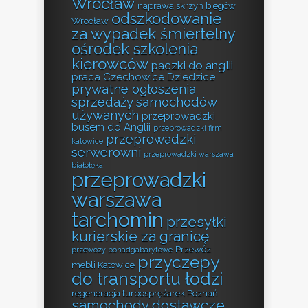
Wrocław
naprawa skrzyń biegów
odszkodowanie
Wrocław
za wypadek śmiertelny
ośrodek szkolenia
kierowców
paczki do anglii
praca Czechowice Dziedzice
prywatne ogłoszenia
sprzedaży samochodów
używanych
przeprowadzki
busem do Anglii
przeprowadzki firm
przeprowadzki
katowice
serwerowni
przeprowadzki warszawa
białołęka
przeprowadzki
warszawa
tarchomin
przesyłki
kurierskie za granicę
Przewóz
przewozy ponadgabarytowe
przyczepy
mebli Katowice
do transportu łodzi
regeneracja turbosprężarek Poznań
samochody dostawcze