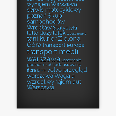
wynajem Warszawa
serwis motocyklowy
Skup
poznań
samochodów
Wrocław
Statystyki
lotto duży lotek
sudoku trudne
tani kurier Zielona
Góra
transport europa
transport mebli
warszawa
ustawianie
usuwanie
geometrii kół Łódź
volvo przegląd
filtra DPF
Waga a
warszawa
wzrost
wynajem aut
Warszawa