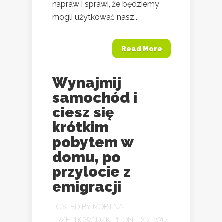
napraw i sprawi, że będziemy
mogli użytkować nasz...
Read More
Wynajmij
samochód i
ciesz się
krótkim
pobytem w
domu, po
przylocie z
emigracji
POSTED BY
MOBILNA-
PRZEPROWADZKI.PL
ON LIS 2, 2017