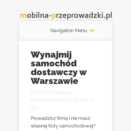
Navigation Menu
Wynajmij
samochód
dostawczy w
Warszawie
POSTED BY
MOBILNA-
PRZEPROWADZKI.PL
ON GRU 11,
2017
Prowadzisz firmę i nie masz
własnej floty samochodowej?