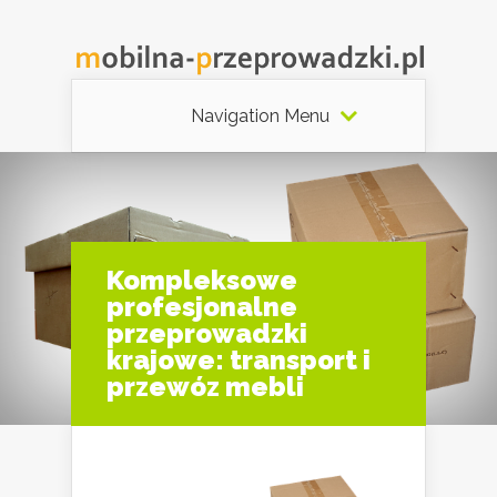
Navigation Menu
Kompleksowe
profesjonalne
przeprowadzki
krajowe: transport i
przewóz mebli