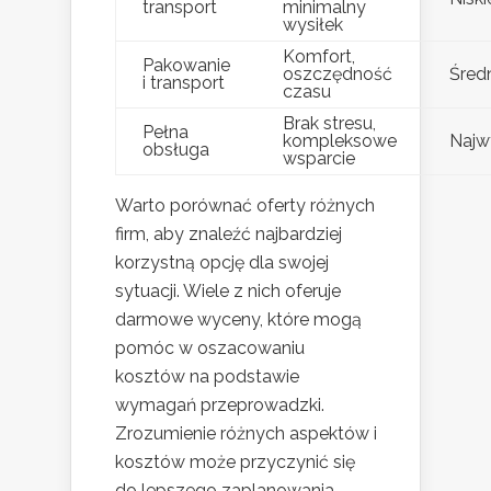
transport
minimalny
wysiłek
Komfort,
Pakowanie
oszczędność
Śred
i transport
czasu
Brak stresu,
Pełna
kompleksowe
Najw
obsługa
wsparcie
Warto porównać oferty różnych
firm, aby znaleźć najbardziej
korzystną opcję dla swojej
sytuacji. Wiele z nich oferuje
darmowe wyceny, które mogą
pomóc w oszacowaniu
kosztów na podstawie
wymagań przeprowadzki.
Zrozumienie różnych aspektów i
kosztów może przyczynić się
do lepszego zaplanowania