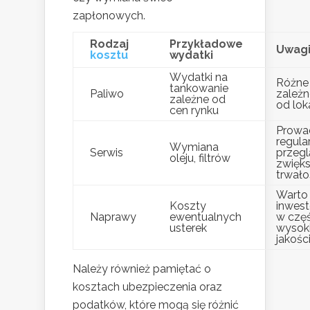
zapłonowych.
Rodzaj
Przykładowe
Uwag
kosztu
wydatki
Wydatki na
Różne
tankowanie
Paliwo
zależn
zależne od
od loka
cen rynku
Prowa
regula
Wymiana
Serwis
przeg
oleju, filtrów
zwięk
trwało
Warto
Koszty
inwes
Naprawy
ewentualnych
w częś
usterek
wysoki
jakośc
Należy również pamiętać o
kosztach ubezpieczenia oraz
podatków, które mogą się różnić