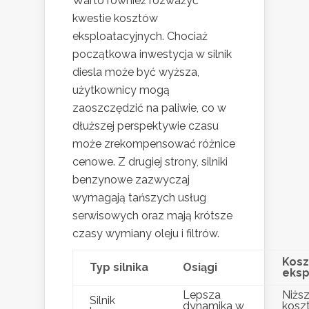
Warto również rozważyć
kwestie kosztów
eksploatacyjnych. Chociaż
początkowa inwestycja w silnik
diesla może być wyższa,
użytkownicy mogą
zaoszczędzić na paliwie, co w
dłuższej perspektywie czasu
może zrekompensować różnice
cenowe. Z drugiej strony, silniki
benzynowe zazwyczaj
wymagają tańszych usług
serwisowych oraz mają krótsze
czasy wymiany oleju i filtrów.
Kosz
Typ silnika
Osiągi
eksp
Lepsza
Niżs
Silnik
dynamika w
kosz