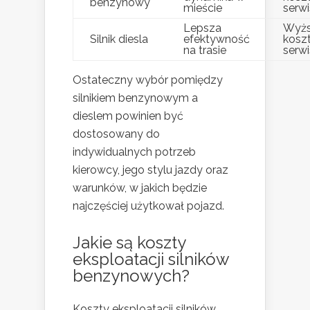
benzynowy
mieście
serw
Lepsza
Wyż
Silnik diesla
efektywność
kosz
na trasie
serw
Ostateczny wybór pomiędzy
silnikiem benzynowym a
dieslem powinien być
dostosowany do
indywidualnych potrzeb
kierowcy, jego stylu jazdy oraz
warunków, w jakich będzie
najczęściej użytkował pojazd.
Jakie są koszty
eksploatacji silników
benzynowych?
Koszty eksploatacji silników