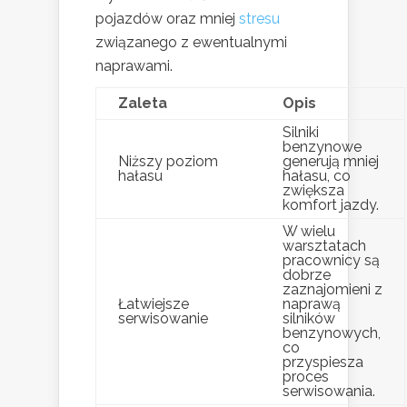
pojazdów oraz mniej
stresu
związanego z ewentualnymi
naprawami.
Zaleta
Opis
Silniki
benzynowe
Niższy poziom
generują mniej
hałasu
hałasu, co
zwiększa
komfort jazdy.
W wielu
warsztatach
pracownicy są
dobrze
zaznajomieni z
Łatwiejsze
naprawą
serwisowanie
silników
benzynowych,
co
przyspiesza
proces
serwisowania.