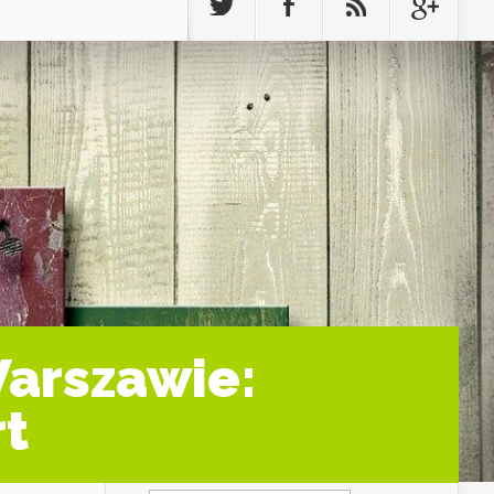
arszawie:
rt
Szukaj: