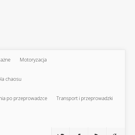
ważne
Motoryzacja
ola chaosu
nia po przeprowadzce
Transport i przeprowadzki