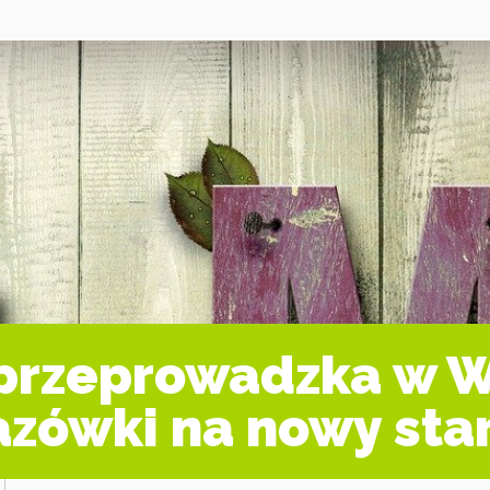
przeprowadzka w W
zówki na nowy sta