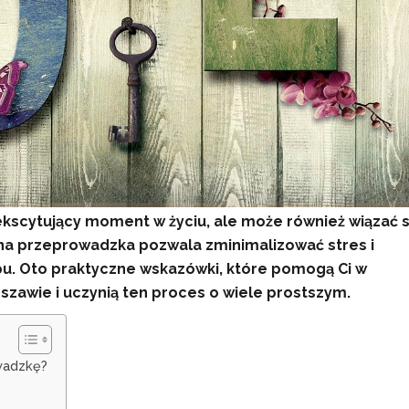
scytujący moment w życiu, ale może również wiązać s
a przeprowadzka pozwala zminimalizować stres i
u. Oto praktyczne wskazówki, które pomogą Ci w
zawie i uczynią ten proces o wiele prostszym.
wadzkę?