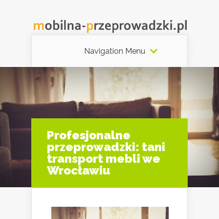
Navigation Menu
Profesjonalne
przeprowadzki: tani
transport mebli we
Wrocławiu