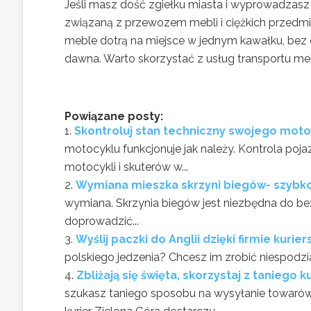
Jeśli masz dość zgiełku miasta i wyprowadzasz
związaną z przewozem mebli i ciężkich przedm
meble dotrą na miejsce w jednym kawałku, bez ot
dawna. Warto skorzystać z usług transportu meb
Powiązane posty:
Skontroluj stan techniczny swojego moto
motocyklu funkcjonuje jak należy. Kontrola p
motocykli i skuterów w...
Wymiana mieszka skrzyni biegów- szybko 
wymiana. Skrzynia biegów jest niezbędna do b
doprowadzić...
Wyślij paczki do Anglii dzięki firmie kurier
polskiego jedzenia? Chcesz im zrobić niespodzia
Zbliżają się święta, skorzystaj z taniego 
szukasz taniego sposobu na wysyłanie towarów do