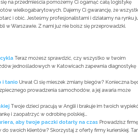
 się na przedmieścia pomożemy Ci ogarnąć całą logistykę
iotów wielkogabarytowych. Dajemy Ci gwarancję, że wszystk
arć i obić. Jesteśmy profesjonalistami i działamy na rynku j
li w Warszawie. Z nami już nie boisz się przeprowadzki.
cykla
Teraz możesz sprawdzić, czy wszystko w twoim
ojazdów jednośladowych w Katowicach zapewnia diagnostykę
i tanio
Urwał Ci się mieszek zmiany biegów? Konieczna bę
ezpiecznego prowadzenia samochodów, a jej awaria może
skiej
Twoje dzieci pracują w Anglii i brakuje im twoich wypiek
nkę i zaopatrzyć w odrobinę polskiej...
kuriera, aby twoje paczki dotarły na czas
Prowadzisz firmę
 swoich klientów? Skorzystaj z oferty firmy kurierskiej. Tan