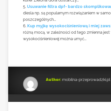
kurier Zielona Góra dostarczy...
Usuwanie filtra dpf- bardzo skomplikowa
diesla np. są popularnym rozwiązaniem w samoc
poszczególnych...
Kup myjkę wysokociśnieniową i miej zaw
różną mocą, w zależności od tego zmienna jes
wysokociśnieniowej można umyć...
Author:
mobilna-przeprowadzki.pl