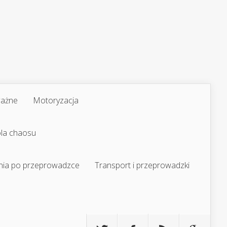
ważne
Motoryzacja
ola chaosu
nia po przeprowadzce
Transport i przeprowadzki