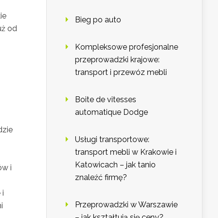
ie
Bieg po auto
uż od
Kompleksowe profesjonalne
przeprowadzki krajowe:
transport i przewóz mebli
Boite de vitesses
automatique Dodge
dzie
Usługi transportowe:
transport mebli w Krakowie i
Katowicach – jak tanio
ów i
znaleźć firmę?
 i
Przeprowadzki w Warszawie
i
– jak kształtują się ceny?