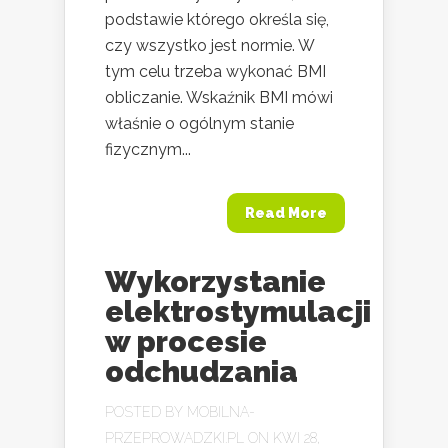
podstawie którego określa się,
czy wszystko jest normie. W
tym celu trzeba wykonać BMI
obliczanie. Wskaźnik BMI mówi
właśnie o ogólnym stanie
fizycznym...
Read More
Wykorzystanie
elektrostymulacji
w procesie
odchudzania
POSTED BY
MOBILNA-
PRZEPROWADZKI.PL
ON KWI 28,