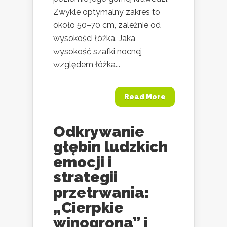
Zwykle optymalny zakres to
około 50–70 cm, zależnie od
wysokości łóżka. Jaka
wysokość szafki nocnej
względem łóżka...
Read More
Odkrywanie
głębin ludzkich
emocji i
strategii
przetrwania:
„Cierpkie
winogrona” i