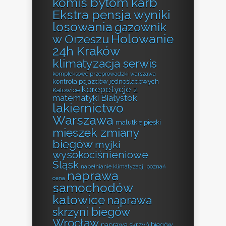
komis bytom karb
Ekstra pensja wyniki
losowania
gazownik
Holowanie
w Orzeszu
24h Kraków
klimatyzacja serwis
kompleksowe przeprowadzki warszawa
kontrola pojazdów jednośladowych
korepetycje z
Katowice
matematyki Białystok
lakiernictwo
Warszawa
malutkie pieski
mieszek zmiany
biegów
myjki
wysokociśnieniowe
Śląsk
napełnianie klimatyzacji poznań
naprawa
cena
samochodów
katowice
naprawa
skrzyni biegów
Wrocław
naprawa skrzyń biegów