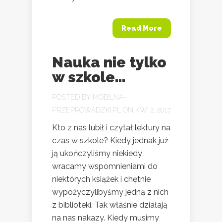
Read More
Nauka nie tylko
w szkole…
POSTED BY
MOBILNA-
PRZEPROWADZKI.PL
ON KWI 2, 2017
Kto z nas lubił i czytał lektury na
czas w szkole? Kiedy jednak już
ją ukończyliśmy niekiedy
wracamy wspomnieniami do
niektórych książek i chętnie
wypożyczylibyśmy jedną z nich
z biblioteki. Tak właśnie działają
na nas nakazy. Kiedy musimy