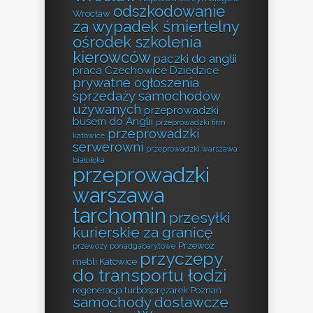
odszkodowanie
Wrocław
za wypadek śmiertelny
ośrodek szkolenia
kierowców
paczki do anglii
praca Czechowice Dziedzice
prywatne ogłoszenia
sprzedaży samochodów
używanych
przeprowadzki
busem do Anglii
przeprowadzki firm
przeprowadzki
katowice
serwerowni
przeprowadzki warszawa
białołęka
przeprowadzki
warszawa
tarchomin
przesyłki
kurierskie za granicę
Przewóz
przewozy ponadgabarytowe
przyczepy
mebli Katowice
do transportu łodzi
regeneracja turbosprężarek Poznań
samochody dostawcze