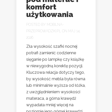
komfort
użytkowania
POSTED BY
MOBILNA-
PRZEPROWADZKI.PL
ON MAJ 14,
2026
Zła wysokość szafki nocnej
potrafi zamienić codzienne
sięganie po lampkę czy książkę
w niewygodną korektę pozycji.
Kluczowa relacja dotyczy tego,
by wysokość mebla była równa
lub minimalnie wyższa od łóżka,
z uwzględnieniem wysokości
materaca, a górna krawędź
wypadała mniej więcej na
poziomie jego górnej krawędzi.