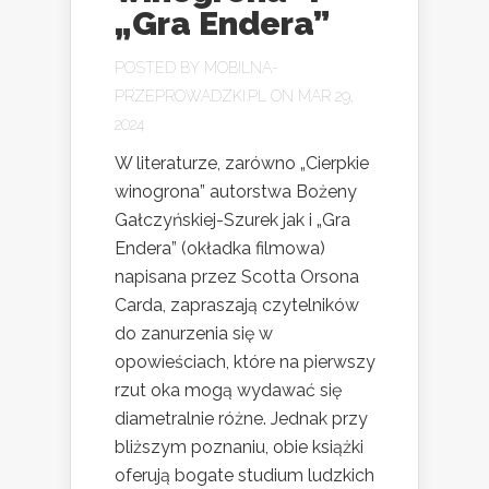
„Gra Endera”
POSTED BY
MOBILNA-
PRZEPROWADZKI.PL
ON MAR 29,
2024
W literaturze, zarówno „Cierpkie
winogrona” autorstwa Bożeny
Gałczyńskiej-Szurek jak i „Gra
Endera” (okładka filmowa)
napisana przez Scotta Orsona
Carda, zapraszają czytelników
do zanurzenia się w
opowieściach, które na pierwszy
rzut oka mogą wydawać się
diametralnie różne. Jednak przy
bliższym poznaniu, obie książki
oferują bogate studium ludzkich