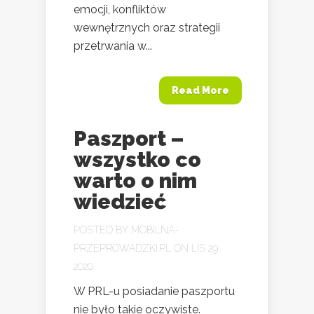
emocji, konfliktów
wewnętrznych oraz strategii
przetrwania w...
Read More
Paszport –
wszystko co
warto o nim
wiedzieć
POSTED BY
MOBILNA-
PRZEPROWADZKI.PL
ON LIS 29,
2020
W PRL-u posiadanie paszportu
nie było takie oczywiste.