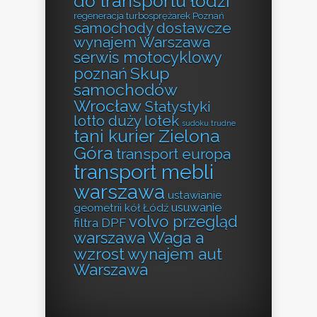
do transportu łodzi
regeneracja turbosprężarek Poznań
samochody dostawcze
wynajem Warszawa
serwis motocyklowy
Skup
poznań
samochodów
Wrocław
Statystyki
lotto duży lotek
sudoku trudne
tani kurier Zielona
Góra
transport europa
transport mebli
warszawa
ustawianie
usuwanie
geometrii kół Łódź
volvo przegląd
filtra DPF
Waga a
warszawa
wzrost
wynajem aut
Warszawa