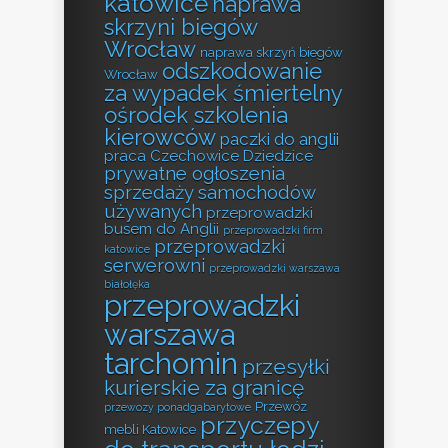
katowice
naprawa
skrzyni biegów
Wrocław
naprawa skrzyń biegów
odszkodowanie
Wrocław
za wypadek śmiertelny
ośrodek szkolenia
kierowców
paczki do anglii
praca Czechowice Dziedzice
prywatne ogłoszenia
sprzedaży samochodów
używanych
przeprowadzki
busem do Anglii
przeprowadzki firm
przeprowadzki
katowice
serwerowni
przeprowadzki warszawa
białołęka
przeprowadzki
warszawa
tarchomin
przesyłki
kurierskie za granicę
Przewóz
przewozy ponadgabarytowe
przyczepy
mebli Katowice