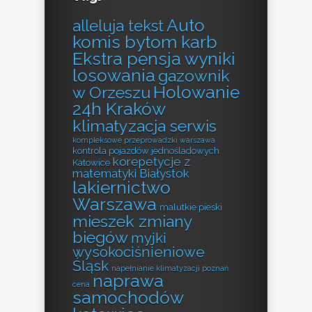
Auto
alleluja tekst
komis bytom karb
Ekstra pensja wyniki
losowania
gazownik
Holowanie
w Orzeszu
24h Kraków
klimatyzacja serwis
kompleksowe przeprowadzki warszawa
kontrola pojazdów jednośladowych
korepetycje z
Katowice
matematyki Białystok
lakiernictwo
Warszawa
malutkie pieski
mieszek zmiany
biegów
myjki
wysokociśnieniowe
Śląsk
napełnianie klimatyzacji poznań
naprawa
cena
samochodów