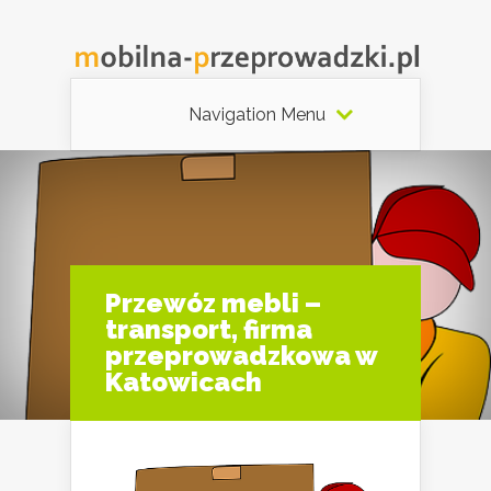
Navigation Menu
Przewóz mebli –
transport, firma
przeprowadzkowa w
Katowicach