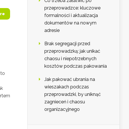
Co trzeba załatwić po
przeprowadzce: kluczowe
re
formalności i aktualizacja
dokumentów na nowym
adresie
Brak segregacji przed
przeprowadzką: jak unikać
chaosu i niepotrzebnych
kosztów podczas pakowania
 to
Jak pakować ubrania na
wieszakach podczas
ak
przeprowadzki, by uniknąć
ortem
zagnieceń i chaosu
i
organizacyjnego