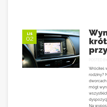
Wyna
LIS
02
kró
przy
POSTED B
Wróciłeś 
rodziny? 
dworcach 
mógł wyna
wszystkic
dyspozycj
Na wyposa