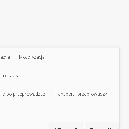
ważne
Motoryzacja
ola chaosu
nia po przeprowadzce
Transport i przeprowadzki