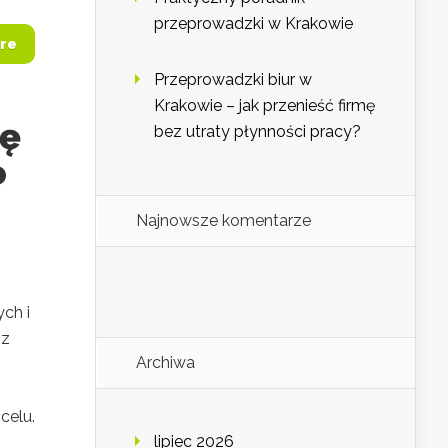
przeprowadzki w Krakowie
re
Przeprowadzki biur w
Krakowie – jak przenieść firmę
ię
bez utraty płynności pracy?
o
Najnowsze komentarze
ch i
sz
Archiwa
celu.
lipiec 2026