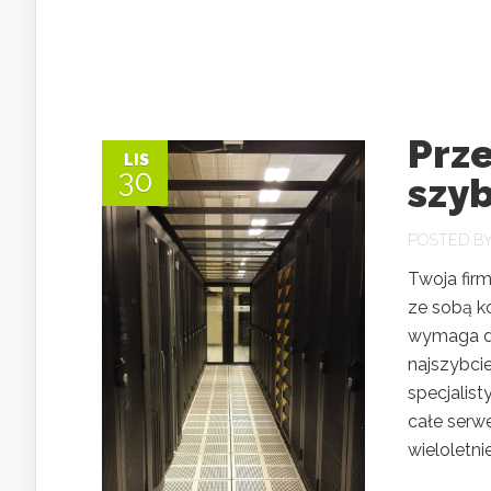
Prz
LIS
30
szyb
POSTED B
Twoja firm
ze sobą k
wymaga du
najszybci
specjalist
całe serw
wieloletnie.