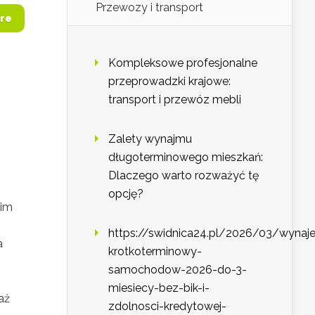
Przewozy i transport
re
Kompleksowe profesjonalne
przeprowadzki krajowe:
transport i przewóz mebli
Zalety wynajmu
długoterminowego mieszkań:
Dlaczego warto rozważyć tę
opcję?
nim
https://swidnica24.pl/2026/03/wynaj
a
krotkoterminowy-
samochodow-2026-do-3-
miesiecy-bez-bik-i-
aż
zdolnosci-kredytowej-