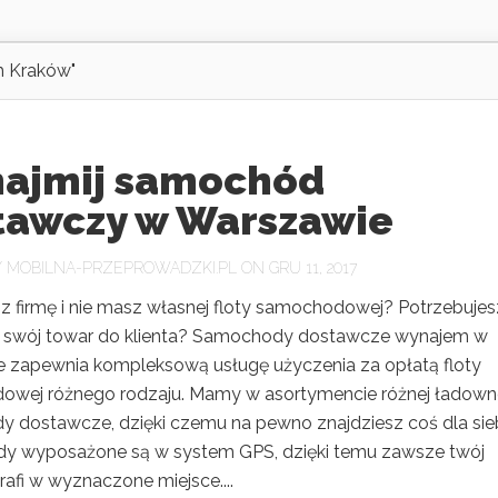
h Kraków"
ajmij samochód
tawczy w Warszawie
Y
MOBILNA-PRZEPROWADZKI.PL
ON GRU 11, 2017
z firmę i nie masz własnej floty samochodowej? Potrzebujes
 swój towar do klienta? Samochody dostawcze wynajem w
 zapewnia kompleksową usługę użyczenia za opłatą floty
wej różnego rodzaju. Mamy w asortymencie różnej ładown
 dostawcze, dzięki czemu na pewno znajdziesz coś dla sieb
 wyposażone są w system GPS, dzięki temu zawsze twój
rafi w wyznaczone miejsce....