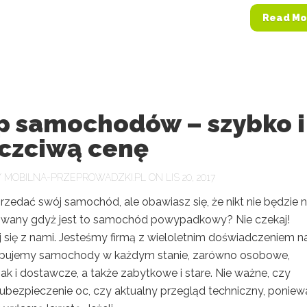
Read Mo
p samochodów – szybko i
uczciwą cenę
Y
MOBILNA-PRZEPROWADZKI.PL
ON LIS 20, 2017
rzedać swój samochód, ale obawiasz się, że nikt nie będzie 
owany gdyż jest to samochód powypadkowy? Nie czekaj!
j się z nami. Jesteśmy firmą z wieloletnim doświadczeniem n
upujemy samochody w każdym stanie, zarówno osobowe,
ak i dostawcze, a także zabytkowe i stare. Nie ważne, czy
 ubezpieczenie oc, czy aktualny przegląd techniczny, poniew