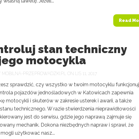
własną lawetę. Jeżeli...
Read Mo
troluj stan techniczny
jego motocykla
Y
MOBILNA-PRZEPROWADZKI.PL
ON LIS 11, 2017
esz sprawdzić, czy wszystko w twoim motocyklu funkcjonuj
ontrola pojazdów jednośladowych w Katowicach zapewnia
ę motocykli i skuterów w zakresie usterek i awarii, a także
stanu technicznego. W razie stwierdzenia nieprawidłowości
ierowany jest do serwisu, gdzie jego naprawą zajmuje się
kowany mechanik. Dokona niezbędnych napraw i sprawi, że
mogli użytkować nasz...