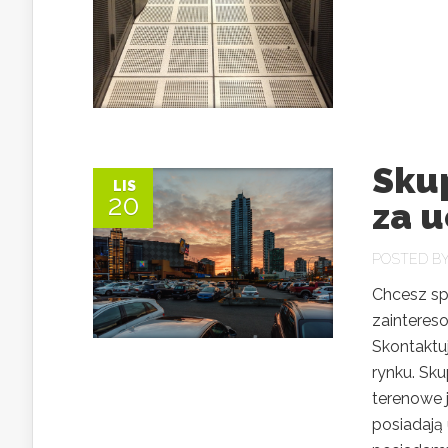
Sku
LIS
20
za 
POSTED B
Chcesz sp
zainteres
Skontaktu
rynku. Sk
terenowe j
posiadają