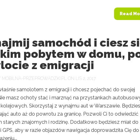
Read Mo
jmij samochód i ciesz s
tkim pobytem w domu, p
locie z emigracji
Y
MOBILNA-PRZEPROWADZKI.PL
ON LIS 2, 2017
właśnie samolotem z emigracji i chcesz pojechać do swojej
Nie masz ochoty stać i marznąć na przystankach autobusowy
kolejowych. Skorzystaj z wynajmu aut w Warszawie. Będzie
jąć auto aż do powrotu za granicę. Pozwoli Ci to odwiedzić
h starych znajomych i rodzinę. Dodatkowo będziesz miał do
i GPS, aby w razie objazdów nawigacja doprowadziła Cię do 
żeniu...