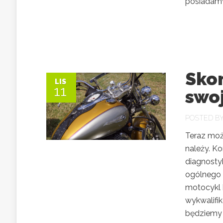
posiadamy 
Skon
LIS
11
swo
POSTED B
Teraz moż
należy. K
diagnostyk
ogólnego 
motocykl k
wykwalifi
będziemy 