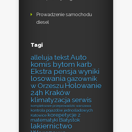
Prowadzenie samochodu
diesel
Tagi
Auto
alleluja tekst
komis bytom karb
Ekstra pensja wyniki
losowania
gazownik
Holowanie
w Orzeszu
24h Kraków
klimatyzacja serwis
kompleksowe przeprowadzki warszawa
kontrola pojazdów jednośladowych
korepetycje z
Katowice
matematyki Białystok
lakiernictwo