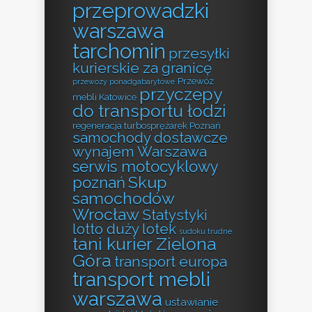
przeprowadzki
warszawa
tarchomin
przesyłki
kurierskie za granicę
Przewóz
przewozy ponadgabarytowe
przyczepy
mebli Katowice
do transportu łodzi
regeneracja turbosprężarek Poznań
samochody dostawcze
wynajem Warszawa
serwis motocyklowy
Skup
poznań
samochodów
Wrocław
Statystyki
lotto duży lotek
sudoku trudne
tani kurier Zielona
Góra
transport europa
transport mebli
warszawa
ustawianie