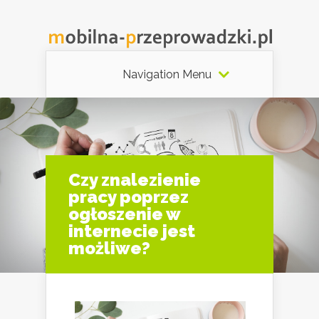
Navigation Menu
Czy znalezienie
pracy poprzez
ogłoszenie w
internecie jest
możliwe?