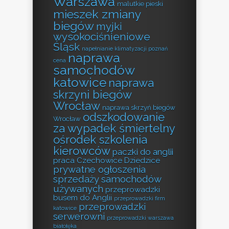
Warszawa
malutkie pieski
mieszek zmiany
biegów
myjki
wysokociśnieniowe
Śląsk
napełnianie klimatyzacji poznań
naprawa
cena
samochodów
katowice
naprawa
skrzyni biegów
Wrocław
naprawa skrzyń biegów
odszkodowanie
Wrocław
za wypadek śmiertelny
ośrodek szkolenia
kierowców
paczki do anglii
praca Czechowice Dziedzice
prywatne ogłoszenia
sprzedaży samochodów
używanych
przeprowadzki
busem do Anglii
przeprowadzki firm
przeprowadzki
katowice
serwerowni
przeprowadzki warszawa
białołęka