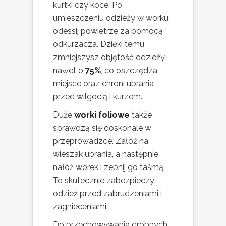
kurtki czy koce. Po
umieszczeniu odzieży w worku,
odessij powietrze za pomocą
odkurzacza. Dzięki temu
zmniejszysz objętość odzieży
nawet o
75%
, co oszczędza
miejsce oraz chroni ubrania
przed wilgocią i kurzem.
Duże
worki foliowe
także
sprawdzą się doskonale w
przeprowadzce. Załóż na
wieszak ubrania, a następnie
nałóż worek i zepnij go taśmą.
To skutecznie zabezpieczy
odzież przed zabrudzeniami i
zagnieceniami.
Do przechowywania drobnych