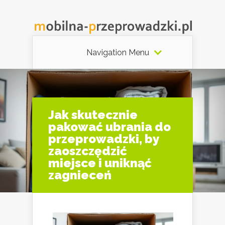
Navigation Menu
Jak skutecznie
pakować ubrania do
przeprowadzki, by
zaoszczędzić
miejsce i uniknąć
zagnieceń