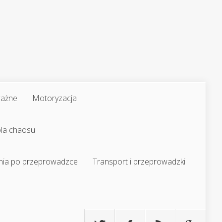
ważne
Motoryzacja
ola chaosu
nia po przeprowadzce
Transport i przeprowadzki