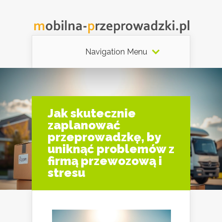
Navigation Menu
Jak skutecznie
zaplanować
przeprowadzkę, by
uniknąć problemów z
firmą przewozową i
stresu