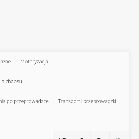
ważne
Motoryzacja
ola chaosu
nia po przeprowadzce
Transport i przeprowadzki