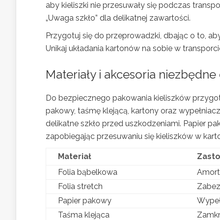
aby kieliszki nie przesuwały się podczas transp
„Uwaga szkło” dla delikatnej zawartości.
Przygotuj się do przeprowadzki, dbając o to, a
Unikaj układania kartonów na sobie w transporc
Materiały i akcesoria niezbędn
Do bezpiecznego pakowania kieliszków przygo
pakowy, taśmę klejącą, kartony oraz wypełniacz
delikatne szkło przed uszkodzeniami. Papier p
zapobiegając przesuwaniu się kieliszków w karto
Materiał
Zast
Folia bąbelkowa
Amort
Folia stretch
Zabez
Papier pakowy
Wypeł
Taśma klejąca
Zamkn