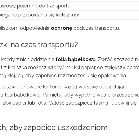
awowy pojemnik do transportu
eganie przesuwaniu się kieliszków
ieliszkom odpowiednią
ochronę
podczas transportu.
zki na czas transportu?
c każdy z nich oddzielnie
folią bąbelkową
. Zwróć szczególn
trz kieliszka możesz włożyć miękki papier, co zwiększy ochr
aśmą klejącą, aby zapobiec rozchodzeniu się opakowania.
liszki pionowo w kartonie, każdą warstwę oddzielając
folii bąbelkowej. Pamiętaj, aby wypełnić wolne przestrzeni
kki papier lub folia. Całość zabezpiecz taśmą i upewnij się,
ach, aby zapobiec uszkodzeniom