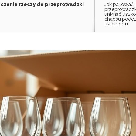
eczenie rzeczy do przeprowadzki
Jak pakować k
przeprowadzki
uniknąć uszko
chaosu podc
transportu