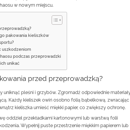
chaosu w nowym miejscu.
 przeprowadzką?
ego pakowania kieliszków
sportu?
ec uszkodzeniom
 chaosu podczas przeprowadzki
ich unikać
pakowania przed przeprowadzką?
 uniknąć pleśni i grzybów. Zgromadź odpowiednie materiały
ącą. Każdy kieliszek owiń osobno folią bąbelkową, zwracając
ątrz kieliszka umieść miękki papier, co zwiększy ochronę.
twę oddziel przekładkami kartonowymi lub warstwą folii
odzenia. Wypełnij puste przestrzenie miękkim papierem lub f