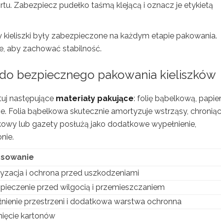
ortu. Zabezpiecz pudełko taśmą klejącą i oznacz je etykietą
by kieliszki były zabezpieczone na każdym etapie pakowania.
ie, aby zachować stabilność.
e do bezpiecznego pakowania kieliszków
tuj następujące
materiały pakujące
: folię bąbelkową, papie
e. Folia bąbelkowa skutecznie amortyzuje wstrząsy, chronią
akowy lub gazety posłużą jako dodatkowe wypełnienie,
nie.
osowanie
yzacja i ochrona przed uszkodzeniami
pieczenie przed wilgocią i przemieszczaniem
nienie przestrzeni i dodatkowa warstwa ochronna
ięcie kartonów