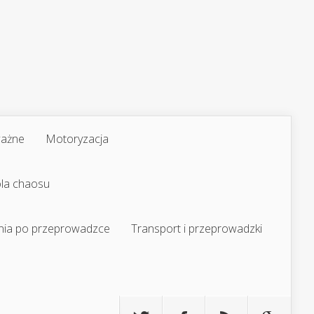
ważne
Motoryzacja
ola chaosu
nia po przeprowadzce
Transport i przeprowadzki