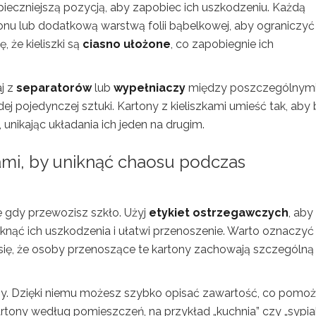
ezpieczniejszą pozycją, aby zapobiec ich uszkodzeniu. Każdą
onu lub dodatkową warstwą folii bąbelkowej, aby ograniczyć
, że kieliszki są
ciasno ułożone
, co zapobiegnie ich
j z
separatorów
lub
wypełniaczy
między poszczególnym
j pojedynczej sztuki. Kartony z kieliszkami umieść tak, aby 
, unikając układania ich jeden na drugim.
ami, by uniknąć chaosu podczas
 gdy przewozisz szkło. Użyj
etykiet ostrzegawczych
, aby
knąć ich uszkodzenia i ułatwi przenoszenie. Warto oznaczyć
 się, że osoby przenoszące te kartony zachowają szczególną
y. Dzięki niemu możesz szybko opisać zawartość, co pomoż
ony według pomieszczeń, na przykład „kuchnia” czy „sypialn