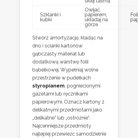
sklej taśmą
Owijać
Szklanki i
papierem,
Fol
kubki
układaj na
pa
górze
Stwórz amortyzację, kładąc na
dno i ścianki kartonów
gąbczasty materiał lub
dodatkową warstwę folii
bąbelkowej. Wypełniaj wolne
przestrzenie w pudełkach
styropianem
, pogniecionymi
gazetami lub ręcznikami
papierowymi. Oznacz kartony z
delikatnymi przedmiotami jako
„delikatne” lub „ostrożnie”.
Najcenniejsze przedmioty
najlepiej przewieźć samodzielnie