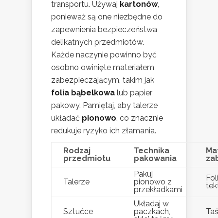
transportu. Używaj
kartonów
,
ponieważ są one niezbędne do
zapewnienia bezpieczeństwa
delikatnych przedmiotów.
Każde naczynie powinno być
osobno owinięte materiałem
zabezpieczającym, takim jak
folia bąbelkowa
lub papier
pakowy. Pamiętaj, aby talerze
układać
pionowo
, co znacznie
redukuje ryzyko ich złamania.
Rodzaj
Technika
Ma
przedmiotu
pakowania
za
Pakuj
Fol
Talerze
pionowo z
tek
przekładkami
Układaj w
Sztućce
paczkach,
Taś