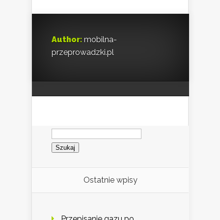
Author:
mobilna-
przeprowadzki.pl
Szukaj:
Ostatnie wpisy
Przepisanie gazu po