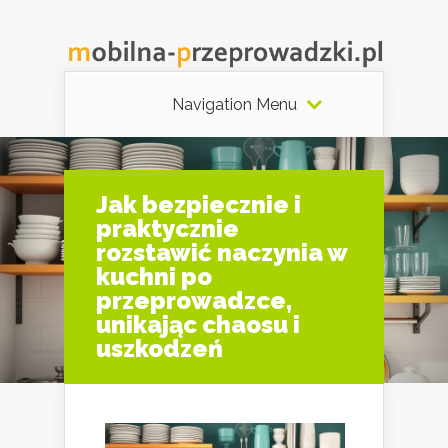
Navigation Menu
Jak bezpiecznie i
praktycznie
rozstawić naczynia w
kuchni po
przeprowadzce,
unikając chaosu i
uszkodzeń