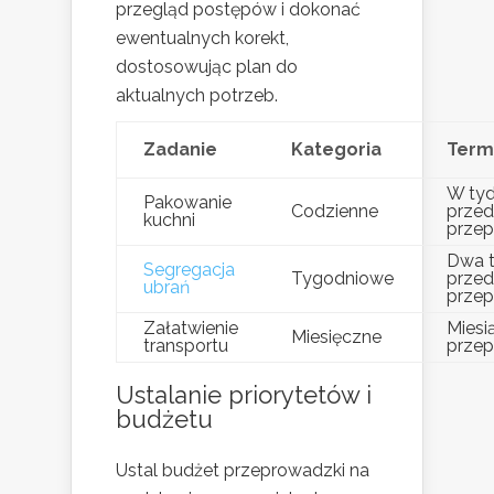
przegląd postępów i dokonać
ewentualnych korekt,
dostosowując plan do
aktualnych potrzeb.
Zadanie
Kategoria
Term
W tyd
Pakowanie
Codzienne
przed
kuchni
prze
Dwa 
Segregacja
Tygodniowe
przed
ubrań
prze
Załatwienie
Miesi
Miesięczne
transportu
prze
Ustalanie priorytetów i
budżetu
Ustal budżet przeprowadzki na