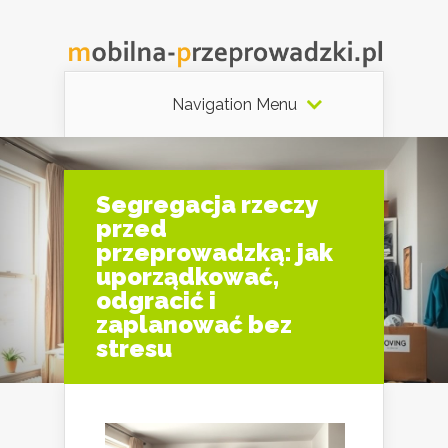
Navigation Menu
Segregacja rzeczy
przed
przeprowadzką: jak
uporządkować,
odgracić i
zaplanować bez
stresu