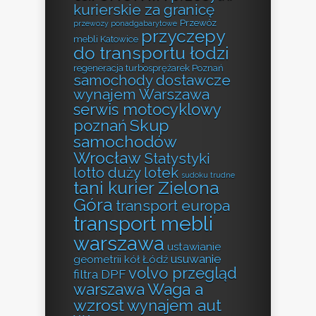
kurierskie za granicę
Przewóz
przewozy ponadgabarytowe
przyczepy
mebli Katowice
do transportu łodzi
regeneracja turbosprężarek Poznań
samochody dostawcze
wynajem Warszawa
serwis motocyklowy
Skup
poznań
samochodów
Wrocław
Statystyki
lotto duży lotek
sudoku trudne
tani kurier Zielona
Góra
transport europa
transport mebli
warszawa
ustawianie
usuwanie
geometrii kół Łódź
volvo przegląd
filtra DPF
Waga a
warszawa
wzrost
wynajem aut