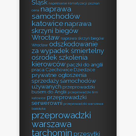
Śląsk
napełnianie klimatyzacji poznań
naprawa
cena
samochodów
katowice
naprawa
skrzyni biegów
Wrocław
naprawa skrzyń biegów
odszkodowanie
Wrocław
za wypadek śmiertelny
ośrodek szkolenia
kierowców
paczki do anglii
praca Czechowice Dziedzice
prywatne ogłoszenia
sprzedaży samochodów
używanych
przeprowadzki
busem do Anglii
przeprowadzki firm
przeprowadzki
katowice
serwerowni
przeprowadzki warszawa
białołęka
przeprowadzki
warszawa
tarchomin
przesyłki