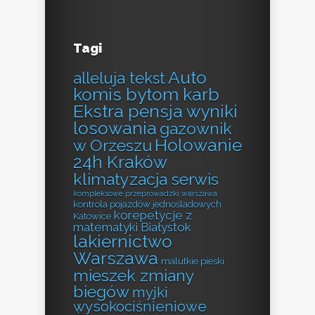
Tagi
Auto
alleluja tekst
komis bytom karb
Ekstra pensja wyniki
losowania
gazownik
Holowanie
w Orzeszu
24h Kraków
klimatyzacja serwis
kompleksowe przeprowadzki warszawa
kontrola pojazdów jednośladowych
korepetycje z
Katowice
matematyki Białystok
lakiernictwo
Warszawa
malutkie pieski
mieszek zmiany
biegów
myjki
wysokociśnieniowe